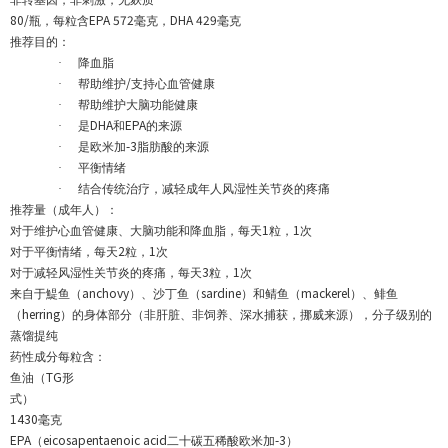
非转基因，非刺激，无麸质
80/
EPA 572
DHA 429
瓶，每粒含
毫克，
毫克
推荐目的：
·
降血脂
/
·
帮助维护
支持心血管健康
·
帮助维护大脑功能健康
DHA
EPA
·
是
和
的来源
-3
·
是欧米加
脂肪酸的来源
·
平衡情绪
·
结合传统治疗，减轻成年人风湿性关节炎的疼痛
推荐量（成年人）：
1
1
对于维护心血管健康、大脑功能和降血脂，每天
粒，
次
2
1
对于平衡情绪，每天
粒，
次
3
1
对于减轻风湿性关节炎的疼痛，每天
粒，
次
anchovy
sardine
mackerel
来自于鯷鱼（
）、沙丁鱼（
）和鲭鱼（
）、鲱鱼
herring
（
）的身体部分（非肝脏、非饲养、深水捕获，挪威来源），分子级别的
蒸馏提纯
药性成分每粒含：
TG
鱼油（
形
式）
1430
毫克
EPA
eicosapentaenoic acid
-3
（
二十碳五稀酸欧米加
）