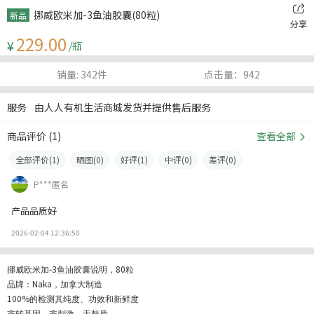
挪威欧米加-3鱼油胶囊(80粒)
新品
分享
229.00
¥
/瓶
销量: 342件
点击量：942
服务
由人人有机生活商城发货并提供售后服务
商品评价 (
1
)
查看全部
全部评价(
1
)
晒图(
0
)
好评(
1
)
中评(
0
)
差评(
0
)
P***匿名
产品品质好
2026-02-04 12:36:50
-3
80
挪威欧米加
鱼油胶囊说明，
粒
Naka
品牌：
，加拿大制造
100%
的检测其纯度、功效和新鲜度