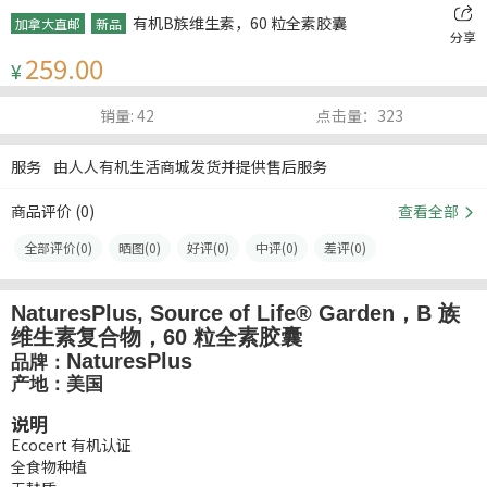
有机B族维生素，60 粒全素胶囊
加拿大直邮
新品
分享
259.00
¥
销量: 42
点击量：323
服务
由人人有机生活商城发货并提供售后服务
商品评价 (
0
)
查看全部
全部评价(
0
)
晒图(
0
)
好评(
0
)
中评(
0
)
差评(
0
)
NaturesPlus, Source of Life® Garden，B 族
维生素复合物，60 粒全素胶囊
NaturesPlus
品牌：
产地：美国
说明
Ecocert 有机认证
全食物种植