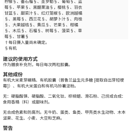
柠檬§、番石榴§、圣罗勒§、葡萄§、蓝
莓§、苹果§、黑醋栗油§，樱桃§、羽衣
甘蓝§、甜菜汁§、红灯笼椒§、欧洲越橘
§、黑莓§、西兰花§、胡萝卜汁§、肉桂
§、大果越桔§、黄瓜§、芒果§、柑橘
§、木瓜§、石榴§、树莓§、菠菜§、草
莓§、甘薯§
†每日摄入量尚未确定。
§有机
建议的使用方式
作为膳食补充剂，每日每次两粒胶囊。
其他成份
有机大米麦芽糊精、有机胶囊（普鲁兰益生元多糖 [提取自出芽短梗
霉]）、有机大米蛋白和有机马铃薯淀粉。
无：硬脂酸镁、硬脂酸、二氧化钛、棕榈蜡、滑石粉、己烷或合成：
食用香精（料）或甜味剂。
无合成色素和防腐剂。无牛奶、蛋类、鱼类、甲壳类水生动物、木本
坚果、花生、小麦、大豆和芝麻。
警告