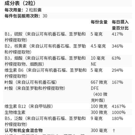
成分表（2粒）
每次用量：
2 粒胶囊
每件包装服用次数：
30
每份含量
每日摄入
量百分比
B1，硫胺（来自认可有机番石榴、圣罗勒和
5 毫克
417%
柠檬提取物）
B2，核黄素（来自认可有机番石榴、圣罗勒
4.5 毫克
346%
和柠檬提取物）
B3，烟酸（来自认可有机番石榴、圣罗勒和
10 毫克
63%
柠檬提取物、烟酰胺）
NE
维生素 B6（来自认可有机番石榴、圣罗勒和
5 毫克
294%
柠檬提取物）
叶酸（来自认可有机番石榴）
667 微克
167%
叶酸（来自圣罗勒和柠檬提取物）
DFE
（400 微
克叶酸）
维生素 B12（来自甲钴胺）
100 微克
4167%
生物维生素
300 微克
1000%
B5，泛酸（来自认可有机番石榴、圣罗勒和
9 毫克
180%
柠檬提取物）
认可有机全食混合物
300 毫克
†